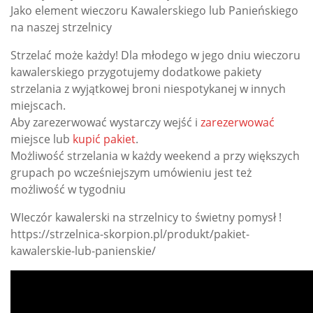
Jako element wieczoru Kawalerskiego lub Panieńskiego
na naszej strzelnicy
Strzelać może każdy! Dla młodego w jego dniu wieczoru
kawalerskiego przygotujemy dodatkowe pakiety
strzelania z wyjątkowej broni niespotykanej w innych
miejscach.
Aby zarezerwować wystarczy wejść i
zarezerwować
miejsce lub
kupić pakiet
.
Możliwość strzelania w każdy weekend a przy większych
grupach po wcześniejszym umówieniu jest też
możliwość w tygodniu
WIeczór kawalerski na strzelnicy to świetny pomysł !
https://strzelnica-skorpion.pl/produkt/pakiet-
kawalerskie-lub-panienskie/