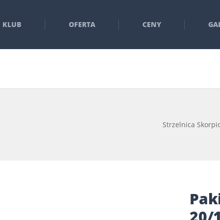
KLUB
OFERTA
CENY
GA
Strzelnica Skorpi
Paki
20/