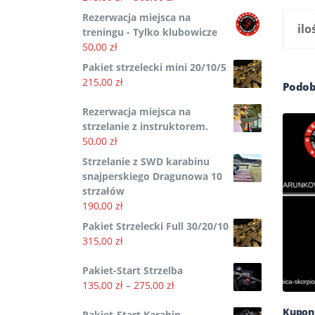
cen:
1000,00 zł
Rezerwacja miejsca na
od
ilo
treningu - Tylko klubowicze
215,00 zł
50,00
zł
do
Pakiet strzelecki mini 20/10/5
365,00 zł
215,00
zł
Podob
Rezerwacja miejsca na
strzelanie z instruktorem.
50,00
zł
Strzelanie z SWD karabinu
snajperskiego Dragunowa 10
strzałów
190,00
zł
Pakiet Strzelecki Full 30/20/10
315,00
zł
Pakiet-Start Strzelba
Zakres
135,00
zł
–
275,00
zł
cen:
Kupon
od
Pakiet-Start Karabin