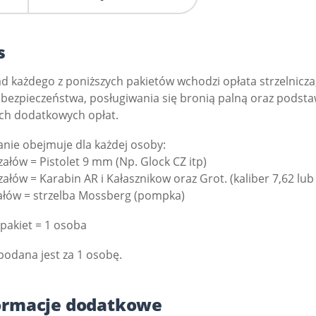
s
d każdego z poniższych pakietów wchodzi opłata strzelnicza,
 bezpieczeństwa, posługiwania się bronią palną oraz podsta
ch dodatkowych opłat.
anie obejmuje dla każdej osoby:
załów = Pistolet 9 mm (Np. Glock CZ itp)
załów = Karabin AR i Kałasznikow oraz Grot. (kaliber 7,62 lu
załów = strzelba Mossberg (pompka)
 pakiet = 1 osoba
podana jest za 1 osobę.
ormacje dodatkowe