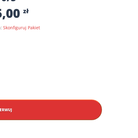
5,00
zł
a:
Skonfiguruj Pakiet
ERWUJ