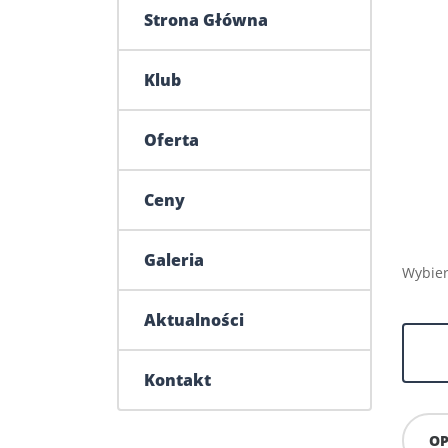
Strona Główna
Klub
Oferta
Ceny
Galeria
Wybier
Aktualności
ilość
Pakiet
strzele
Kontakt
mini
20/10/
OP