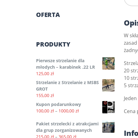
OFERTA
Opi
W skła
zasad
PRODUKTY
żadny
Pierwsze strzelanie dla
Strzel
młodych – karabinek .22 LR
20 str
125,00
zł
10 str
Strzelanie z Strzelanie z MSBS
5 str
GROT
155,00
zł
Jeden
Kupon podarunkowy
Zakres
100,00
zł
–
1000,00
zł
Cena 
cen:
od
Pakiet strzelecki z atrakcjami
100,00 zł
dla grup zorganizowanych
Inf
Zakres
do
215,00
zł
–
365,00
zł