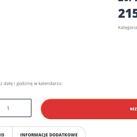
21
Kategori
z datę i godzinę w kalendarzu:
REZ
cki
5
IS
INFORMACJE DODATKOWE